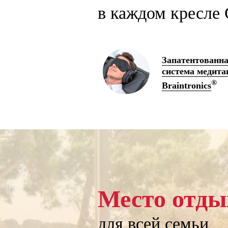
в каждом кресле 
Запатентованн
система медита
®
Braintronics
Место отды
для всей семьи