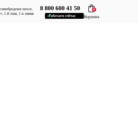
8 800 600 41 50
усинобродское шоссе,
0
», 1-й этаж, 1-я линия
Работаем сейчас
Корзина