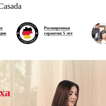
Casada
ая
Расширенная
ции
гарантия 5 лет
ха