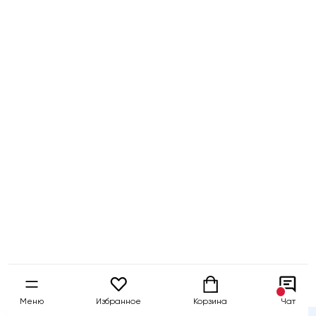
Бесплатный
Быстрая
Гарантия 5 
тест-драйв
доставка
собственны
Меню
Избранное
Корзина
Чат