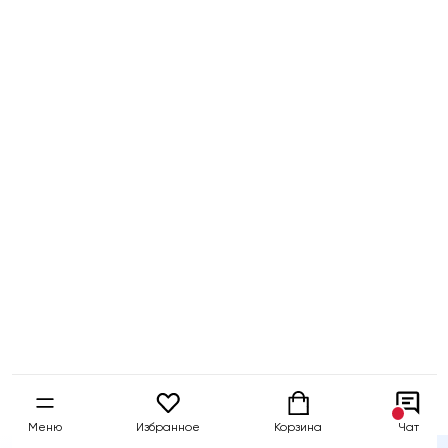
Бесплатный
Быстрая
Гарантия 5 
тест-драйв
доставка
собственны
Меню
Избранное
Корзина
Чат