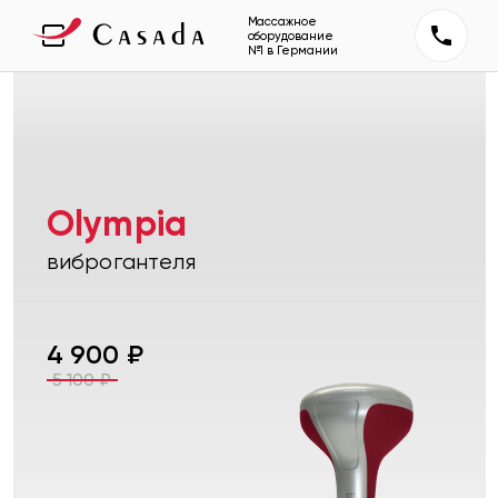
Массажное
оборудование
№1 в Германии
Olympia
виброгантеля
4 900
₽
5 100
₽