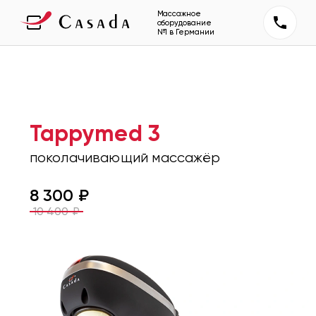
Массажное
оборудование
№1 в Германии
Tappymed 3
поколачивающий массажёр
8 300
₽
10 400
₽