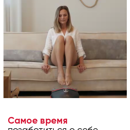
Самое время