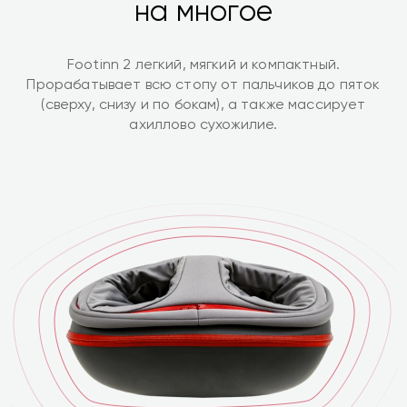
на многое
Footinn 2 легкий, мягкий и компактный.
Прорабатывает всю стопу от пальчиков до пяток
(сверху, снизу и по бокам), а также массирует
ахиллово сухожилие.