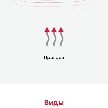
Прогрев
Виды