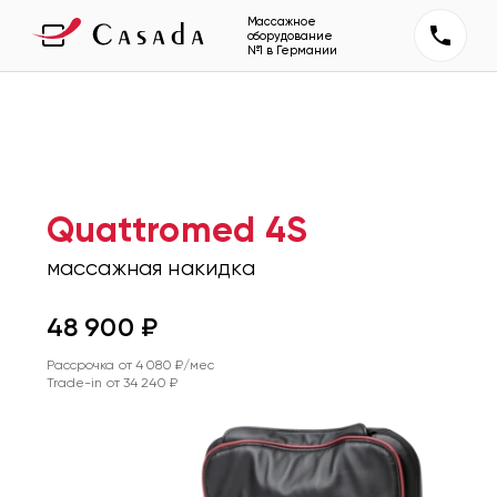
Массажное
оборудование
№1 в Германии
Quattromed 4S
массажная накидка
48 900
₽
Рассрочка от
4 080
₽/мес
Trade-in от
34 240
₽