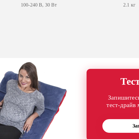
100-240 В, 30 Вт
2.1 кг
Тес
Запишитесь
тест-драйв
За