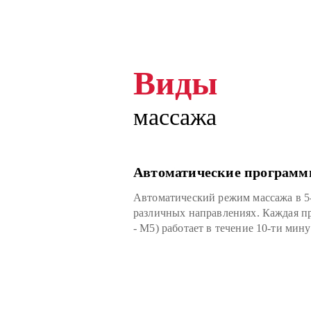
Виды
Виды
Виды
массажа
массажа
массажа
Автоматические програм
Прогрев
Ручной режим
Автоматический режим массажа в 5
Глубоко проникающий и излучающи
С помощью пульта дистанционного
различных направлениях. Каждая п
эффект, выбрав который можно пре
можно также выбрать только одну и
- M5) работает в течение 10-ти мину
отдохнуть.
различных областей вибрации.