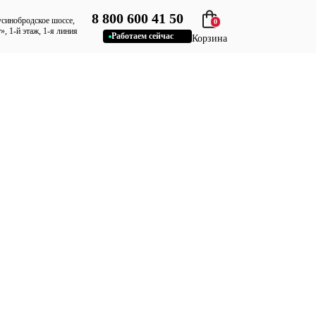
8 800 600 41 50
усинобродское шоссе,
0
», 1-й этаж, 1-я линия
Работаем сейчас
Корзина