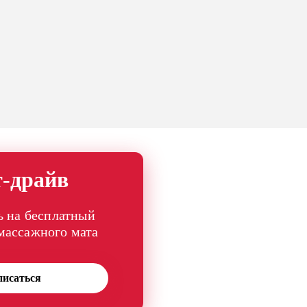
т-драйв
 на бесплатный
 массажного мата
писаться