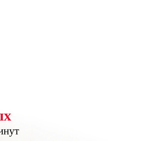
ых
инут