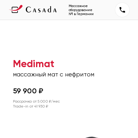
Массажное
оборудование
№1 в Германии
Medimat
массажный мат с нефритом
59 900
₽
Рассрочка от
5 000
₽/мес
Trade-in от
41 930
₽